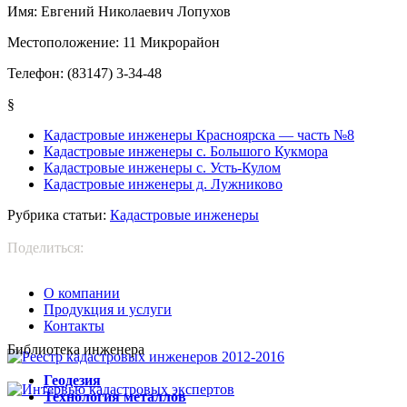
Имя:
Евгений Николаевич Лопухов
Местоположение:
11 Микрорайон
Телефон:
(83147) 3-34-48
§
Кадастровые инженеры Красноярска — часть №8
Кадастровые инженеры с. Большого Кукмора
Кадастровые инженеры с. Усть-Кулом
Кадастровые инженеры д. Лужниково
Рубрика статьи:
Кадастровые инженеры
Поделиться:
О компании
Продукция и услуги
Контакты
Библиотека инженера
Г
еодезия
Т
ехнология металлов