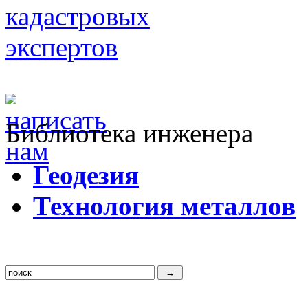
Библиотека инженера
Г
еодезия
Т
ехнология металлов