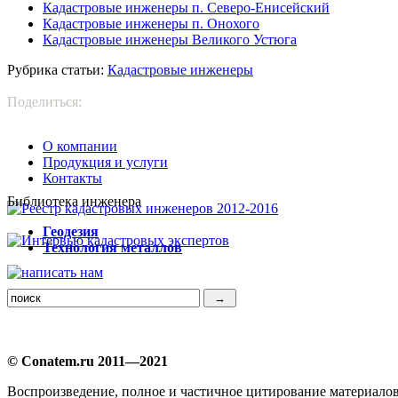
Кадастровые инженеры п. Северо-Енисейский
Кадастровые инженеры п. Онохого
Кадастровые инженеры Великого Устюга
Рубрика статьи:
Кадастровые инженеры
Поделиться:
О компании
Продукция и услуги
Контакты
Библиотека инженера
Г
еодезия
Т
ехнология металлов
© Conatem.ru 2011—2021
Воспроизведение, полное и частичное цитирование материало