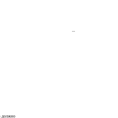
...
в должно