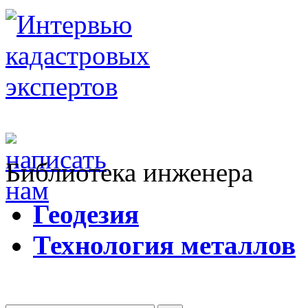
Библиотека инженера
Г
еодезия
Т
ехнология металлов