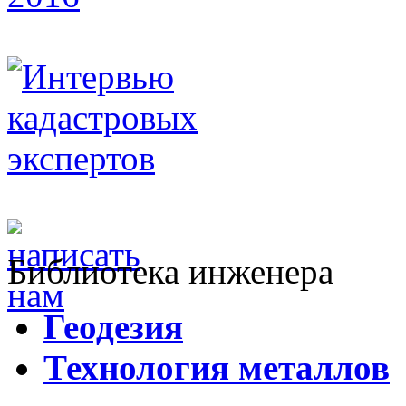
Библиотека инженера
Г
еодезия
Т
ехнология металлов