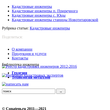
Кадастровые инженеры
Кадастровые инженеры п. Приречного
Кадастровые инженеры с. Юцы
Кадастровые инженеры станицы Новотитаровской
Рубрика статьи:
Кадастровые инженеры
Поделиться:
О компании
Продукция и услуги
Контакты
Библиотека инженера
Г
еодезия
Т
ехнология металлов
© Conatem.ru 2011—2021