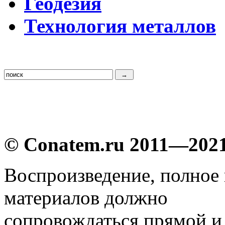
Г
еодезия
Т
ехнология металлов
© Conatem.ru 2011—202
Воспроизведение, полное
материалов должно
сопровождаться прямой и