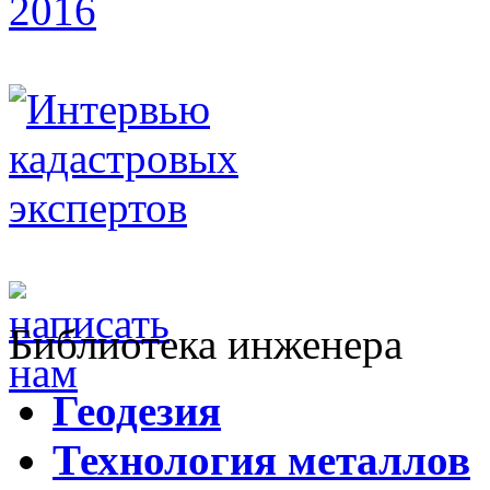
Библиотека инженера
Г
еодезия
Т
ехнология металлов