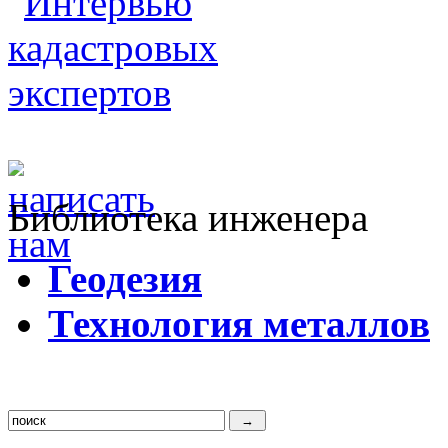
Библиотека инженера
Г
еодезия
Т
ехнология металлов