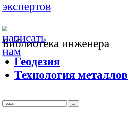
Библиотека инженера
Г
еодезия
Т
ехнология металлов