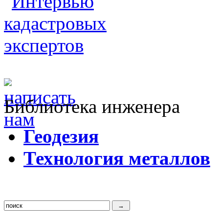
Библиотека инженера
Г
еодезия
Т
ехнология металлов