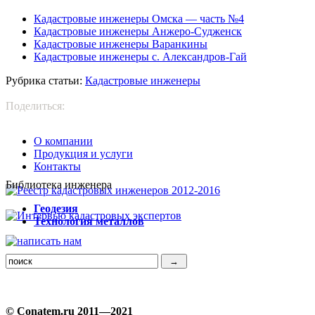
Кадастровые инженеры Омска — часть №4
Кадастровые инженеры Анжеро-Судженск
Кадастровые инженеры Варанкины
Кадастровые инженеры с. Александров-Гай
Рубрика статьи:
Кадастровые инженеры
Поделиться:
О компании
Продукция и услуги
Контакты
Библиотека инженера
Г
еодезия
Т
ехнология металлов
© Conatem.ru 2011—2021