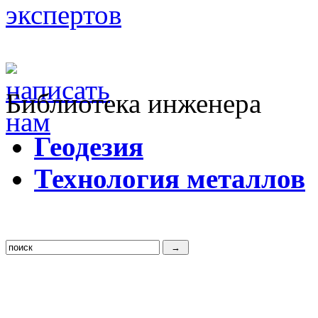
Библиотека инженера
Г
еодезия
Т
ехнология металлов