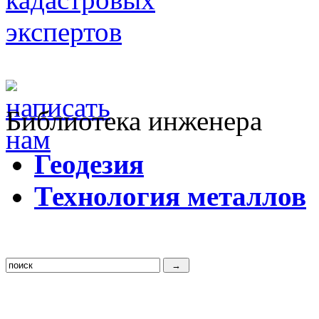
Библиотека инженера
Г
еодезия
Т
ехнология металлов