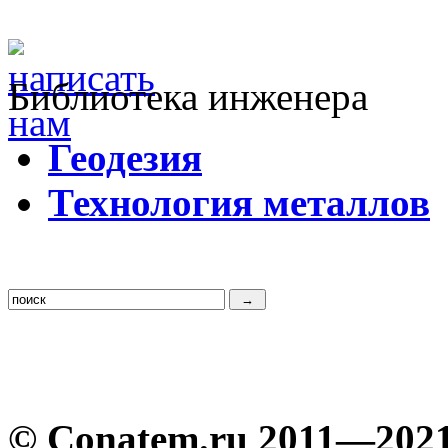
Библиотека инженера
Г
еодезия
Т
ехнология металлов
© Conatem.ru 2011—202