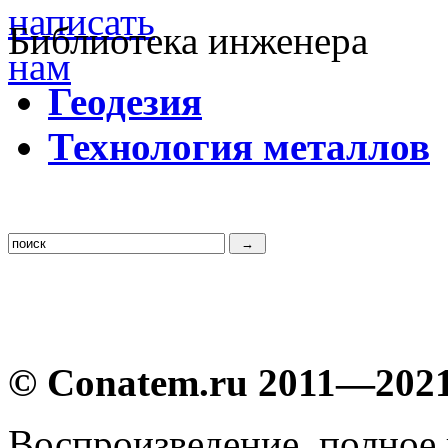
Библиотека инженера
Г
еодезия
Т
ехнология металлов
© Conatem.ru 2011—202
Воспроизведение, полное