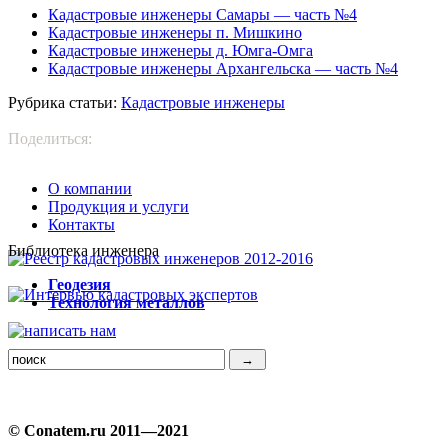
Кадастровые инженеры Самары — часть №4
Кадастровые инженеры п. Мишкино
Кадастровые инженеры д. Юмга-Омга
Кадастровые инженеры Архангельска — часть №4
Рубрика статьи:
Кадастровые инженеры
Поделиться:
О компании
Продукция и услуги
Контакты
Библиотека инженера
Г
еодезия
Т
ехнология металлов
© Conatem.ru 2011—2021