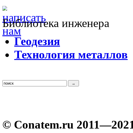
Библиотека инженера
Г
еодезия
Т
ехнология металлов
© Conatem.ru 2011—202