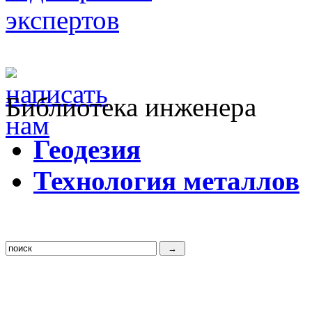
Библиотека инженера
Г
еодезия
Т
ехнология металлов