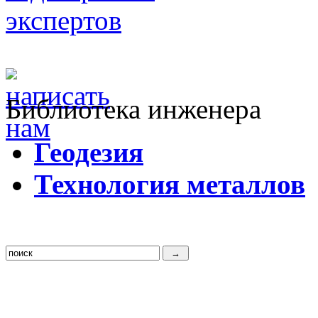
Библиотека инженера
Г
еодезия
Т
ехнология металлов