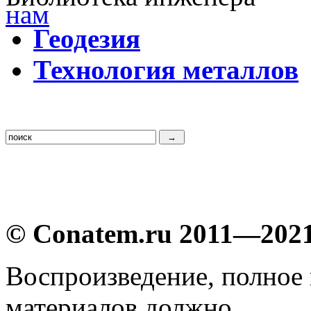
Г
еодезия
Т
ехнология металлов
© Conatem.ru 2011—202
Воспроизведение, полное
материалов должно