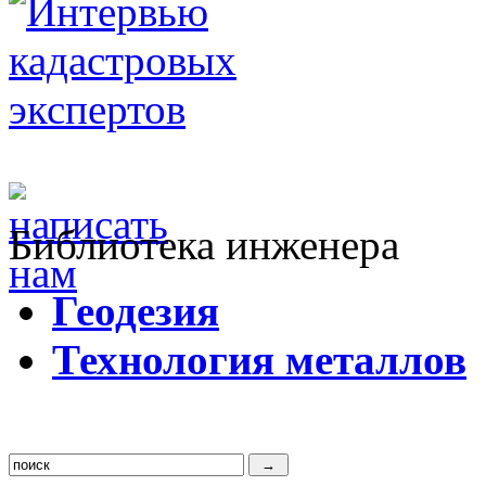
Библиотека инженера
Г
еодезия
Т
ехнология металлов