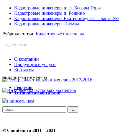
Кадастровые инженеры п.г.т. Кесовы Горы
Кадастровые инженеры п. Рощино
Кадастровые инженеры Екатеринбурга — часть №7
Кадастровые инженеры Тотьмы
Рубрика статьи:
Кадастровые инженеры
Поделиться:
О компании
Продукция и услуги
Контакты
Библиотека инженера
Г
еодезия
Т
ехнология металлов
© Conatem.ru 2011—2021