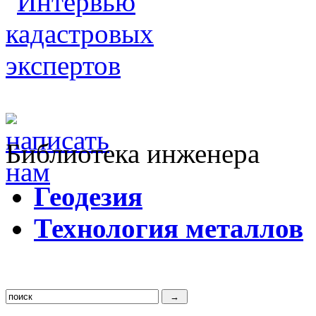
Библиотека инженера
Г
еодезия
Т
ехнология металлов