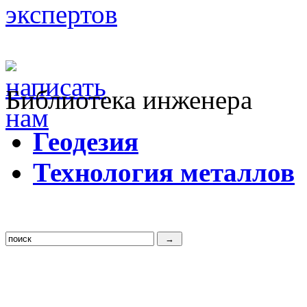
Библиотека инженера
Г
еодезия
Т
ехнология металлов