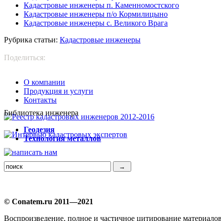
Кадастровые инженеры п. Каменномостского
Кадастровые инженеры п/о Кормилицыно
Кадастровые инженеры с. Великого Врага
Рубрика статьи:
Кадастровые инженеры
Поделиться:
О компании
Продукция и услуги
Контакты
Библиотека инженера
Г
еодезия
Т
ехнология металлов
© Conatem.ru 2011—2021
Воспроизведение, полное и частичное цитирование материало