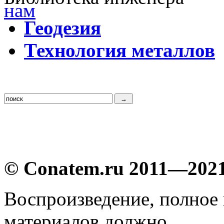
Г
еодезия
Т
ехнология металлов
© Conatem.ru 2011—202
Воспроизведение, полное
материалов должно