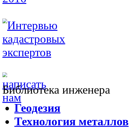
Библиотека инженера
Г
еодезия
Т
ехнология металлов