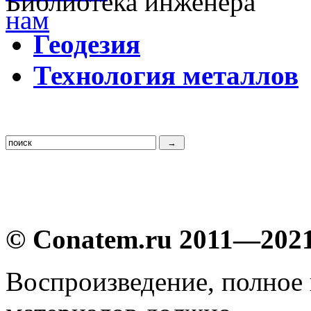
Библиотека инженера
Г
еодезия
Т
ехнология металлов
© Conatem.ru 2011—202
Воспроизведение, полное