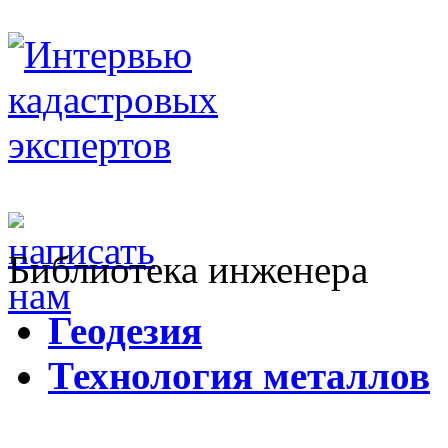
Библиотека инженера
Г
еодезия
Т
ехнология металлов