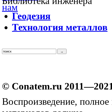
Библиотека инженера
Г
еодезия
Т
ехнология металлов
© Conatem.ru 2011—202
Воспроизведение, полное