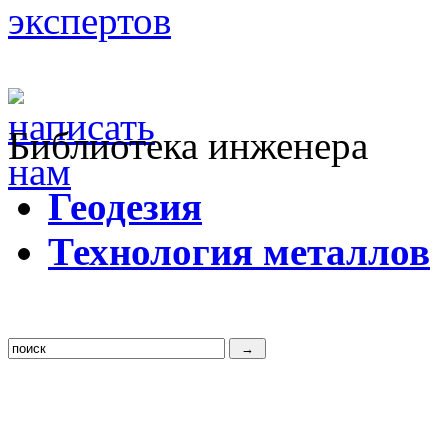
Библиотека инженера
Г
еодезия
Т
ехнология металлов