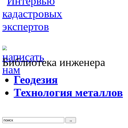
Библиотека инженера
Г
еодезия
Т
ехнология металлов