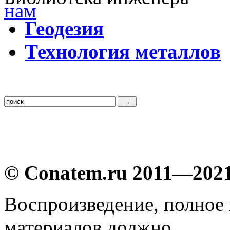
Г
еодезия
Т
ехнология металлов
© Conatem.ru 2011—202
Воспроизведение, полное
материалов должно