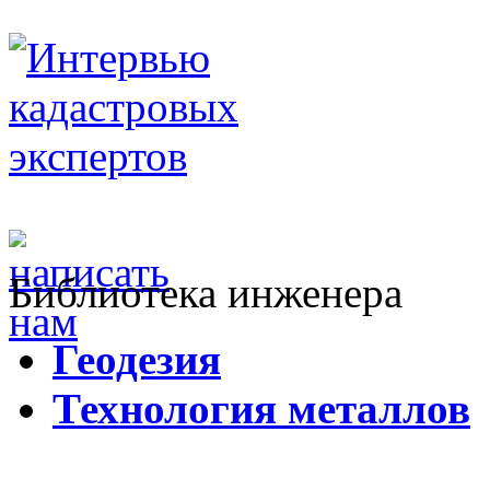
Библиотека инженера
Г
еодезия
Т
ехнология металлов