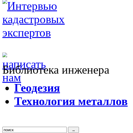
Библиотека инженера
Г
еодезия
Т
ехнология металлов