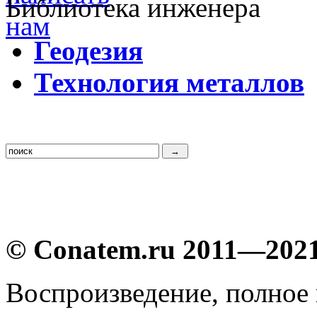
Библиотека инженера
Г
еодезия
Т
ехнология металлов
© Conatem.ru 2011—202
Воспроизведение, полное