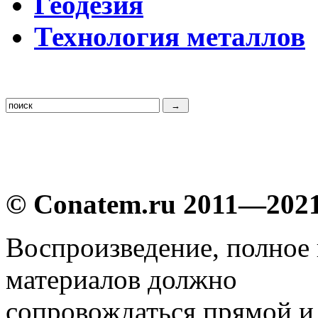
Г
еодезия
Т
ехнология металлов
© Conatem.ru 2011—202
Воспроизведение, полное
материалов должно
сопровождаться прямой и