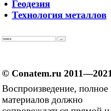
Г
еодезия
Т
ехнология металлов
© Conatem.ru 2011—202
Воспроизведение, полное
материалов должно
сопровождаться прямой и