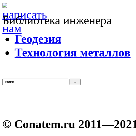
Библиотека инженера
Г
еодезия
Т
ехнология металлов
© Conatem.ru 2011—202