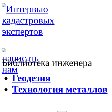
Библиотека инженера
Г
еодезия
Т
ехнология металлов