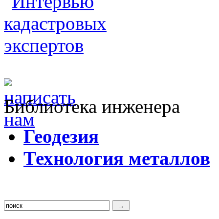
Библиотека инженера
Г
еодезия
Т
ехнология металлов