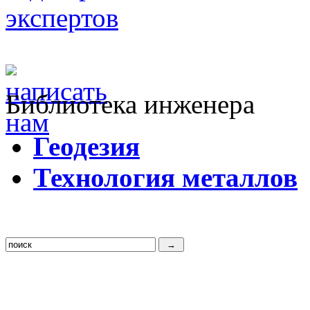
Библиотека инженера
Г
еодезия
Т
ехнология металлов