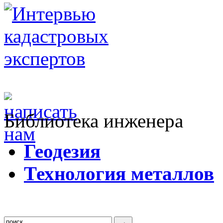
Библиотека инженера
Г
еодезия
Т
ехнология металлов