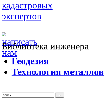
Библиотека инженера
Г
еодезия
Т
ехнология металлов