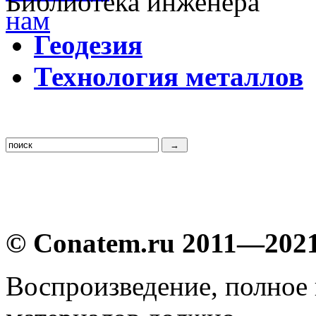
Библиотека инженера
Г
еодезия
Т
ехнология металлов
© Conatem.ru 2011—202
Воспроизведение, полное