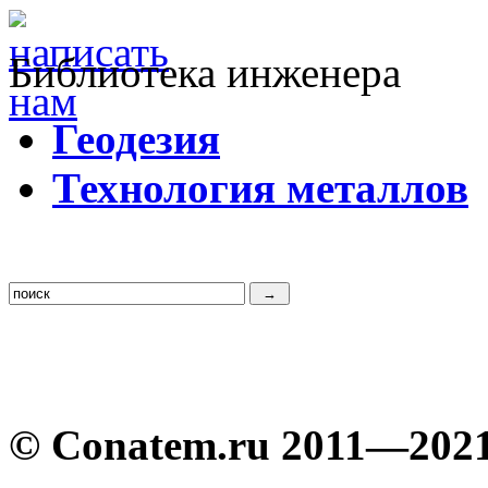
Библиотека инженера
Г
еодезия
Т
ехнология металлов
© Conatem.ru 2011—202