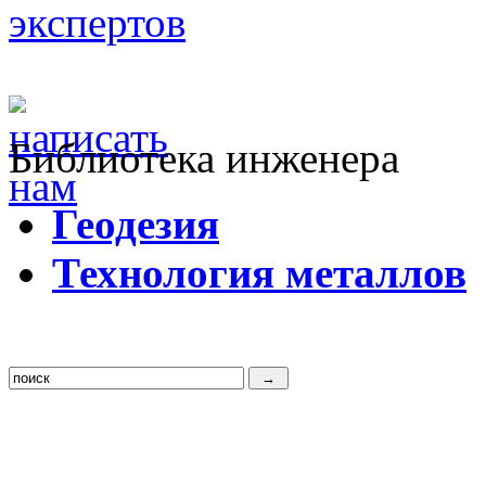
Библиотека инженера
Г
еодезия
Т
ехнология металлов