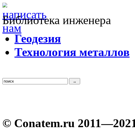
Библиотека инженера
Г
еодезия
Т
ехнология металлов
© Conatem.ru 2011—202