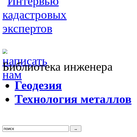
Библиотека инженера
Г
еодезия
Т
ехнология металлов